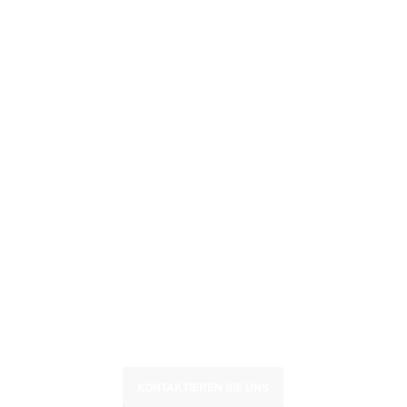
LOCALVOTE
damit man sie Gut findet
KONTAKTIEREN SIE UNS